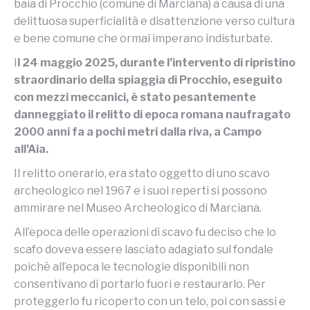
baia di Procchio (comune di Marciana) a causa di una
delittuosa superficialità e disattenzione verso cultura
e bene comune che ormai imperano indisturbate.
I
l 24 maggio 2025, durante l’intervento di ripristino
straordinario della spiaggia di Procchio, eseguito
con mezzi meccanici, è stato pesantemente
danneggiato il relitto di epoca romana naufragato
2000 anni fa a pochi metri dalla riva, a Campo
all’Aia.
Il relitto onerario, era stato oggetto di uno scavo
archeologico nel 1967 e i suoi reperti si possono
ammirare nel Museo Archeologico di Marciana.
All’epoca delle operazioni di scavo fu deciso che lo
scafo doveva essere lasciato adagiato sul fondale
poiché all’epoca le tecnologie disponibili non
consentivano di portarlo fuori e restaurarlo. Per
proteggerlo fu ricoperto con un telo, poi con sassi e