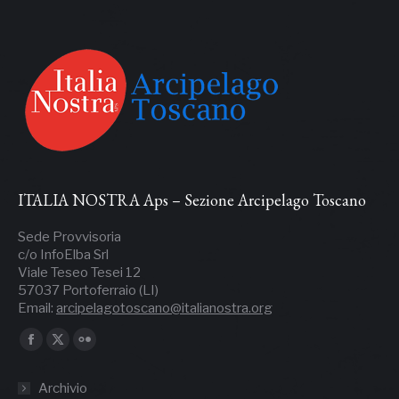
ITALIA NOSTRA Aps – Sezione Arcipelago Toscano
Sede Provvisoria
c/o InfoElba Srl
Viale Teseo Tesei 12
57037 Portoferraio (LI)
Email:
arcipelagotoscano@italianostra.org
Ci puoi trovare su:
Facebook
X
Flickr
page
page
page
Archivio
opens
opens
opens