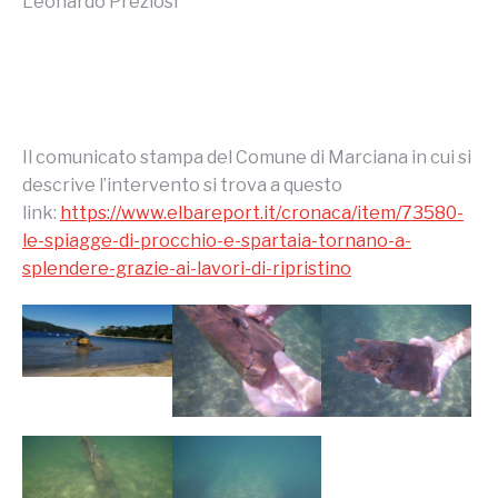
Leonardo Preziosi
Il comunicato stampa del Comune di Marciana in cui si
descrive l’intervento si trova a questo
link:
https://www.elbareport.it/cronaca/item/73580-
le-spiagge-di-procchio-e-spartaia-tornano-a-
splendere-grazie-ai-lavori-di-ripristino