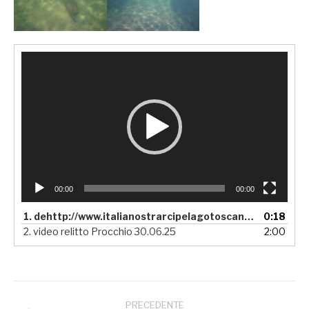
Video
Player
00:00
00:00
1.
dehttp://www.italianostrarcipelagotoscano.it/wp-content/uploads/2025/07/derelitto2.mp4relitto2
0:18
2.
video relitto Procchio 30.06.25
2:00
Naviga
PRECEDENTE