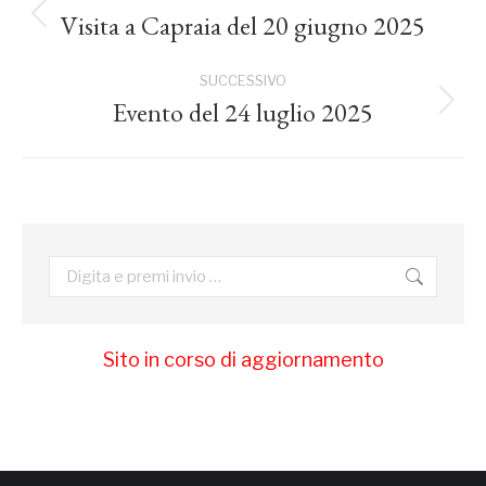
tra
Visita a Capraia del 20 giugno 2025
Post
precedente:
i
SUCCESSIVO
Evento del 24 luglio 2025
Prossimo
post
post:
Cerca:
Sito in corso di aggiornamento