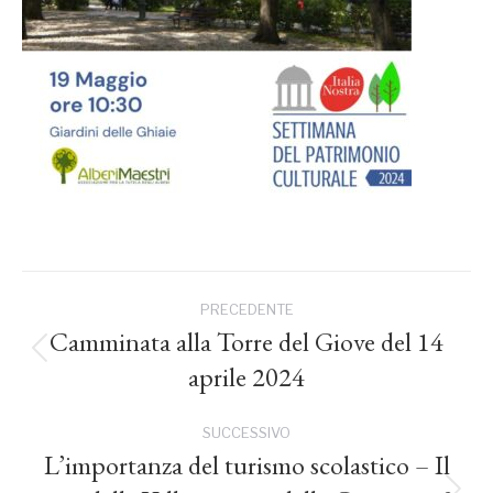
Naviga
PRECEDENTE
tra
Camminata alla Torre del Giove del 14
Post
aprile 2024
precedente:
i
SUCCESSIVO
post
L’importanza del turismo scolastico – Il