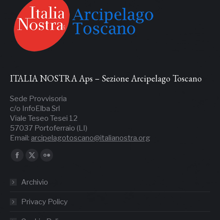
ITALIA NOSTRA Aps – Sezione Arcipelago Toscano
Sede Provvisoria
c/o InfoElba Srl
Viale Teseo Tesei 12
57037 Portoferraio (LI)
Email:
arcipelagotoscano@italianostra.org
Ci puoi trovare su:
Facebook
X
Flickr
page
page
page
Archivio
opens
opens
opens
in
in
in
Privacy Policy
new
new
new