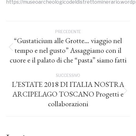
https://museoarcheologicodeldistrettominerario.wordp
Naviga
PRECEDENTE
tra
“Gustaticium alle Grotte… viaggio nel
tempo e nel gusto” Assaggiamo con il
Post
i
precedente:
cuore e il palato di che “pasta” siamo fatti
post
SUCCESSIVO
L’ESTATE 2018 DI ITALIA NOSTRA
ARCIPELAGO TOSCANO Progetti e
Prossimo
post:
collaborazioni