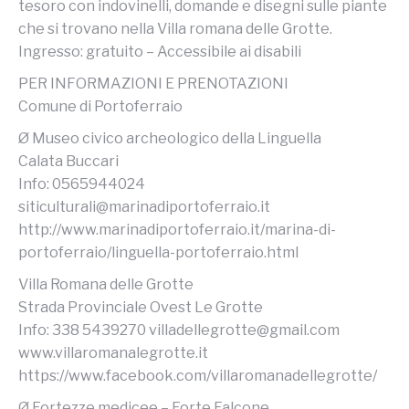
tesoro con indovinelli, domande e disegni sulle piante
che si trovano nella Villa romana delle Grotte.
Ingresso: gratuito – Accessibile ai disabili
PER INFORMAZIONI E PRENOTAZIONI
Comune di Portoferraio
Ø Museo civico archeologico della Linguella
Calata Buccari
Info: 0565944024
siticulturali@marinadiportoferraio.it
http://www.marinadiportoferraio.it/marina-di-
portoferraio/linguella-portoferraio.html
Villa Romana delle Grotte
Strada Provinciale Ovest Le Grotte
Info: 338 5439270 villadellegrotte@gmail.com
www.villaromanalegrotte.it
https://www.facebook.com/villaromanadellegrotte/
Ø Fortezze medicee – Forte Falcone