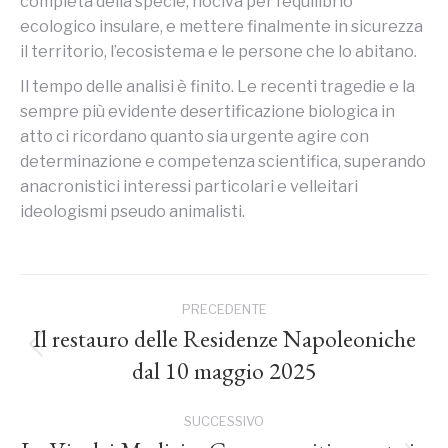
completa della specie, nociva per l’equilibrio
ecologico insulare, e mettere finalmente in sicurezza
il territorio, l’ecosistema e le persone che lo abitano.
Il tempo delle analisi è finito. Le recenti tragedie e la
sempre più evidente desertificazione biologica in
atto ci ricordano quanto sia urgente agire con
determinazione e competenza scientifica, superando
anacronistici interessi particolari e velleitari
ideologismi pseudo animalisti.
Naviga
PRECEDENTE
tra
Il restauro delle Residenze Napoleoniche
Post
dal 10 maggio 2025
precedente:
i
SUCCESSIVO