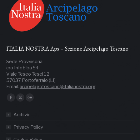
ITALIA NOSTRA Aps – Sezione Arcipelago Toscano
Sede Provvisoria
c/o InfoElba Srl
Viale Teseo Tesei 12
57037 Portoferraio (LI)
Email:
arcipelagotoscano@italianostra.org
Ci puoi trovare su:
Facebook
X
Flickr
page
page
page
Archivio
opens
opens
opens
in
in
in
Privacy Policy
new
new
new
Cookie Policy