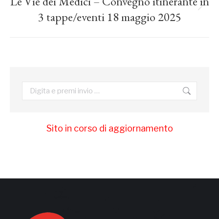
post
Le Vie dei Medici – Convegno itinerante in
Prossimo
3 tappe/eventi 18 maggio 2025
post:
Cerca:
Sito in corso di aggiornamento