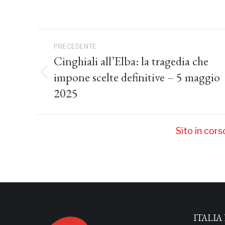
Naviga
PRECEDENTE
tra
Cinghiali all’Elba: la tragedia che
impone scelte definitive – 5 maggio
Post
i
precedente:
2025
post
Sito in cor
ITALIA 