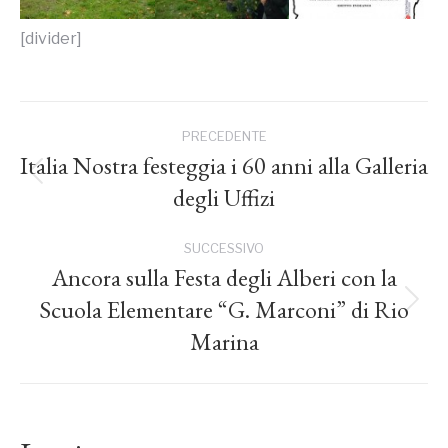
[divider]
Naviga
PRECEDENTE
tra
Italia Nostra festeggia i 60 anni alla Galleria
Post
degli Uffizi
precedente:
i
SUCCESSIVO
post
Ancora sulla Festa degli Alberi con la
Scuola Elementare “G. Marconi” di Rio
Prossimo
post:
Marina