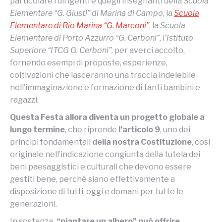
particolare i dirigenti e quegli insegnanti della
Scuola
Elementare “G. Giusti” di Marina di Campo
, la
Scuola
Elementare di Rio Marina “G. Marconi”
, la
Scuola
Elementare di Porto Azzurro “G. Cerboni”
,
l’Istituto
Superiore “ITCG G. Cerboni”,
per averci accolto,
fornendo esempi di proposte, esperienze,
coltivazioni che lasceranno una traccia indelebile
nell’immaginazione e formazione di tanti bambini e
ragazzi.
Questa Festa allora diventa un progetto globale a
lungo termine
, che riprende
l’articolo 9
, uno dei
principi fondamentali
della nostra Costituzione
, cosi
originale nell’indicazione congiunta della tutela dei
beni paesaggistici e culturali che devono essere
gestiti bene, perché siano effettivamente a
disposizione di tutti, oggi e domani per tutte le
generazioni.
In sostanza
, “piantare un albero” può offrire