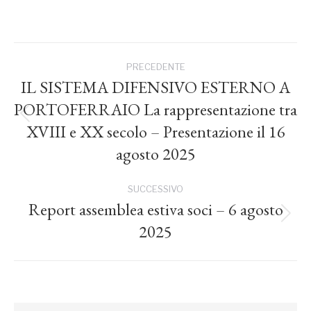
Naviga
PRECEDENTE
tra
IL SISTEMA DIFENSIVO ESTERNO A
PORTOFERRAIO La rappresentazione tra
i
Post
XVIII e XX secolo – Presentazione il 16
precedente:
agosto 2025
post
SUCCESSIVO
Report assemblea estiva soci – 6 agosto
Prossimo
2025
post: