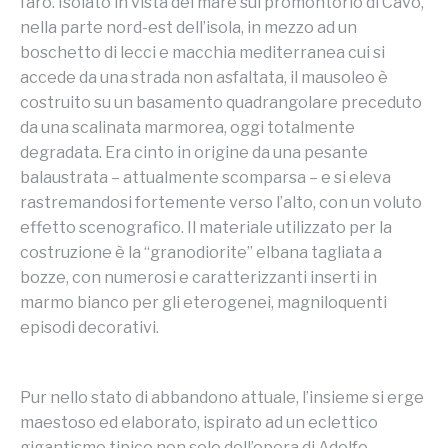
faro. Isolato in vista del mare sul promontorio di Cavo,
nella parte nord-est dell’isola, in mezzo ad un
boschetto di lecci e macchia mediterranea cui si
accede da una strada non asfaltata, il mausoleo è
costruito su un basamento quadrangolare preceduto
da una scalinata marmorea, oggi totalmente
degradata. Era cinto in origine da una pesante
balaustrata – attualmente scomparsa – e si eleva
rastremandosi fortemente verso l’alto, con un voluto
effetto scenografico. Il materiale utilizzato per la
costruzione è la “granodiorite” elbana tagliata a
bozze, con numerosi e caratterizzanti inserti in
marmo bianco per gli eterogenei, magniloquenti
episodi decorativi.
Pur nello stato di abbandono attuale, l’insieme si erge
maestoso ed elaborato, ispirato ad un eclettico
gigantismo tipico non solo dell’opera di Adolfo