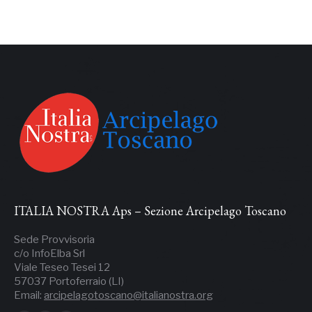
ITALIA NOSTRA Aps – Sezione Arcipelago Toscano
Sede Provvisoria
c/o InfoElba Srl
Viale Teseo Tesei 12
57037 Portoferraio (LI)
Email:
arcipelagotoscano@italianostra.org