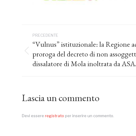
Naviga
PRECEDENTE
tra
“Vulnus” istituzionale: la Regione ac
proroga del decreto di non assoggett
Post
i
precedente:
dissalatore di Mola inoltrata da ASA
post
Lascia un commento
Devi essere
registrato
per inserire un commento.