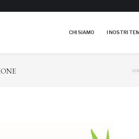
CHI SIAMO
I NOSTRI TEM
CHI SIAMO
I NOSTRI TEM
IONE
Tu 
HO