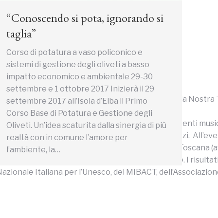
“Conoscendo si pota, ignorando si
taglia”
Corso di potatura a vaso policonico e
sistemi di gestione degli oliveti a basso
impatto economico e ambientale 29-30
settembre e 1 ottobre 2017 Inizierà il 29
URISMO UNESCO e con la partecipazione di Italia Nostra Tos
settembre 2017 all’Isola d’Elba il Primo
Avviato in ambito scolastico
Corso Base di Potatura e Gestione degli
Elba si è candidata per due anni consecutivi con eventi musica
Oliveti. Un’idea scaturita dalla sinergia di più
rizzo musicale coordinato dalla prof.ssa Chiara Galliozzi. All
realtà con in comune l’amore per
ico I Medici: ritratti, ville e altri itinerari medicei in Tos
l’ambiente, la…
 il proprio territorio in sinergia con altre scuole. I risult
zionale Italiana per l’Unesco, del MIBACT, dell’Associazion