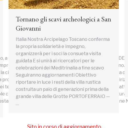
Tornano gli scavi archeologici a San
Giovanni
Italia Nostra Arcipelago Toscano conferma
la propria solidarietà e impegno,
organizzerà per i soci la consueta visita
ato, a cura della Regione Toscana al SALONE MONDIALE DEL T
guidata E si unirà ai ricercatori per le
 comprendono da due anni Cosmopoli e l’Arcipelago Toscano. 
celebrazioni dei Meditrinalia a fine scavo
a cittadinanza, l’Amministrazione, le associazioni. L’isola d’
Seguiranno aggiornamenti Obiettivo
a prof.ssa Patrizia Balestri, con la collaborazione dell’indi
riportare in luce i resti della villa rustica
ei tematici portando a sintesi i risultati del Progetto didatt
costruita un paio di generazioni prima della
 che desiderano valorizzare il proprio patrimonio culturale e
grande villa delle Grotte PORTOFERRAIO —
stazione organizzata con il patrocinio della Commissione Na
…
Sito in corso di aggiornamento