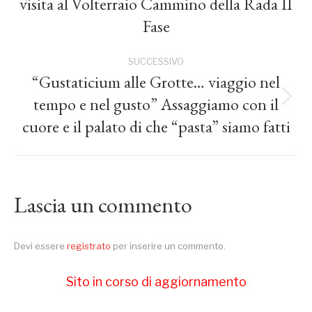
visita al Volterraio Cammino della Rada II
Post
i
precedente:
Fase
post
SUCCESSIVO
“Gustaticium alle Grotte… viaggio nel
tempo e nel gusto” Assaggiamo con il
Prossimo
post:
cuore e il palato di che “pasta” siamo fatti
Lascia un commento
Devi essere
registrato
per inserire un commento.
Sito in corso di aggiornamento