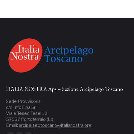
ITALIA NOSTRA Aps – Sezione Arcipelago Toscano
Sede Provvisoria
c/o InfoElba Srl
Viale Teseo Tesei 12
57037 Portoferraio (LI)
Email:
arcipelagotoscano@italianostra.org