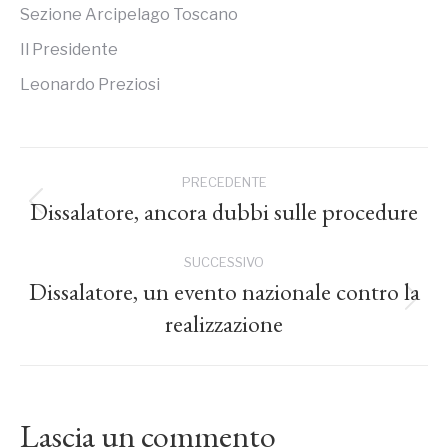
Sezione Arcipelago Toscano
Il Presidente
Leonardo Preziosi
Naviga
PRECEDENTE
tra
Dissalatore, ancora dubbi sulle procedure
Post
precedente:
i
SUCCESSIVO
Dissalatore, un evento nazionale contro la
post
Prossimo
realizzazione
post:
Lascia un commento