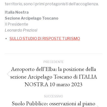
territorio, sono i primi protagonisti dell‘accoglienza.
Italia Nostra
Sezione Arcipelago Toscano
Il Presidente
Leonardo Preziosi
SULLO STUDIO DI RISPOSTE TURISMO
Naviga
PRECEDENTE
tra
Aeroporto dell’Elba: la posizione della
sezione Arcipelago Toscano di ITALIA
Post
i
precedente:
NOSTRA 10 marzo 2023
post
SUCCESSIVO
Suolo Pubblico: osservazioni al piano