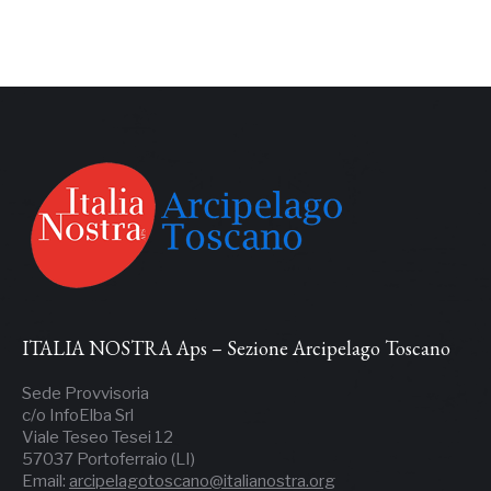
ITALIA NOSTRA Aps – Sezione Arcipelago Toscano
Sede Provvisoria
c/o InfoElba Srl
Viale Teseo Tesei 12
57037 Portoferraio (LI)
Email:
arcipelagotoscano@italianostra.org