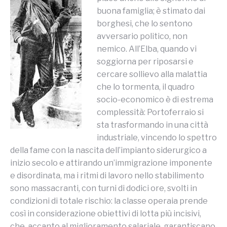
buona famiglia; è stimato dai
borghesi, che lo sentono
avversario politico, non
nemico. All’Elba, quando vi
soggiorna per riposarsi e
cercare sollievo alla malattia
che lo tormenta, il quadro
socio-economico è di estrema
complessità: Portoferraio si
sta trasformando in una città
industriale, vincendo lo spettro
della fame con la nascita dell’impianto siderurgico a
inizio secolo e attirando un’immigrazione imponente
e disordinata, ma i ritmi di lavoro nello stabilimento
sono massacranti, con turni di dodici ore, svolti in
condizioni di totale rischio: la classe operaia prende
così in considerazione obiettivi di lotta più incisivi,
che, accanto al miglioramento salariale, garantiscano