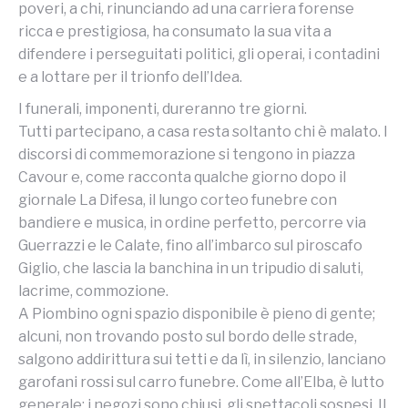
poveri, a chi, rinunciando ad una carriera forense
ricca e prestigiosa, ha consumato la sua vita a
difendere i perseguitati politici, gli operai, i contadini
e a lottare per il trionfo dell’Idea.
I funerali, imponenti, dureranno tre giorni.
Tutti partecipano, a casa resta soltanto chi è malato. I
discorsi di commemorazione si tengono in piazza
Cavour e, come racconta qualche giorno dopo il
giornale La Difesa, il lungo corteo funebre con
bandiere e musica, in ordine perfetto, percorre via
Guerrazzi e le Calate, fino all’imbarco sul piroscafo
Giglio, che lascia la banchina in un tripudio di saluti,
lacrime, commozione.
A Piombino ogni spazio disponibile è pieno di gente;
alcuni, non trovando posto sul bordo delle strade,
salgono addirittura sui tetti e da lì, in silenzio, lanciano
garofani rossi sul carro funebre. Come all’Elba, è lutto
generale: i negozi sono chiusi, gli spettacoli sospesi. Il