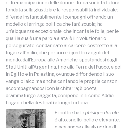
e di emancipazione delle donne, di una società futura
fondata sulla giustizia e la responsabilità individuale;
difende instancabilmente i compagni offrendo un
modello di arringa politica che farà scuola; ha
un’eloquenza eccezionale, che incanta le folle, per le
quali la sua è una parola alata; è il rivoluzionario
perseguitato, condannato al carcere, costretto alla
fuga e all’esilio, che percorre i quattro angoli del
mondo, dall’Europa alle Americhe, spostandosi dagli
Stati Uniti all’Argentina, fino alla Terra del Fuoco, e poi
in Egitto e in Palestina, ovunque diffondendo il suo
vangelo laico ma anche cantando le proprie canzoni
accompagnandosi con la chitarra; è poeta,
drammaturgo, saggista, compone inni come Addio
Lugano bella destinati a lunga fortuna.
E inoltre ha le
phisique du role
:
è alto, snello, bello e elegante,
piace anche alle signorine di