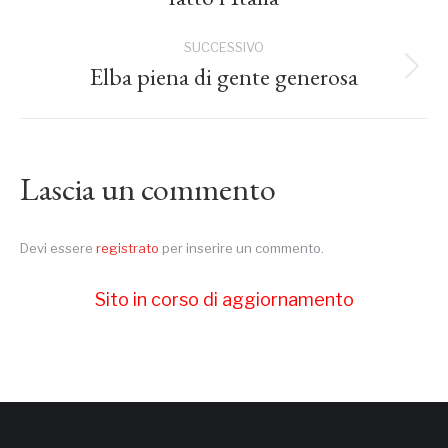
precedente:
i
SUCCESSIVO
post
Elba piena di gente generosa
Prossimo
post:
Lascia un commento
Devi essere
registrato
per inserire un commento.
Sito in corso di aggiornamento