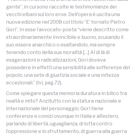
gente”, in cui sono raccolte le testimonianze dei
vecchi elbani sul loro eroe. Dell’opera è uscita una
nuova edizione nel 2008 col titolo “E’ tornato Pietro
Gori”. In esse l’avvocato-poeta “viene descritto come
straordinariamente invincibile e buono, scusando il
suo essere anarchico o esaltandolo, ma sempre
tenendo conto della sua moralità […] Al di là di
esagerazioni e radicalizzazioni, Gori doveva
possedere in effetti una sensibilità alle sofferenze del
popolo, una sete di giustizia sociale e una mitezza
eccezionali.” (Ivi, pag.72).
Come spiegare questa memoria duratura in bilico tra
realtà e mito? Anzitutto con la statura nazionale e
internazionale del personaggio: Gori tiene
conferenze e comizi ovunque in Italia e all’estero,
parlando di libertà, uguaglianza, di lotta contro
l’oppressione e lo sfruttamento, di guerra alla guerra