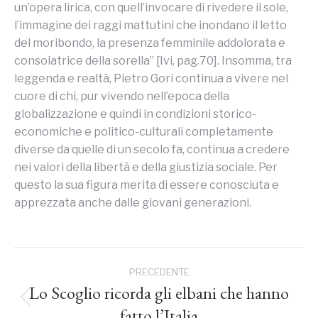
un’opera lirica, con quell’invocare di rivedere il sole,
l’immagine dei raggi mattutini che inondano il letto
del moribondo, la presenza femminile addolorata e
consolatrice della sorella” [Ivi, pag.70]. Insomma, tra
leggenda e realtà, Pietro Gori continua a vivere nel
cuore di chi, pur vivendo nell’epoca della
globalizzazione e quindi in condizioni storico-
economiche e politico-culturali completamente
diverse da quelle di un secolo fa, continua a credere
nei valori della libertà e della giustizia sociale. Per
questo la sua figura merita di essere conosciuta e
apprezzata anche dalle giovani generazioni.
Naviga
PRECEDENTE
tra
Lo Scoglio ricorda gli elbani che hanno
Post
fatto l’Italia