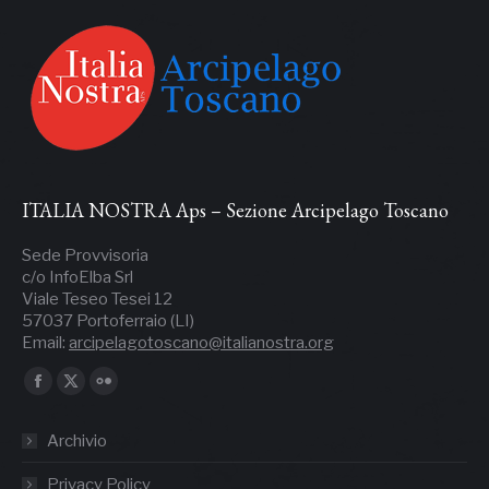
ITALIA NOSTRA Aps – Sezione Arcipelago Toscano
Sede Provvisoria
c/o InfoElba Srl
Viale Teseo Tesei 12
57037 Portoferraio (LI)
Email:
arcipelagotoscano@italianostra.org
Ci puoi trovare su:
Facebook
X
Flickr
page
page
page
Archivio
opens
opens
opens
in
in
in
Privacy Policy