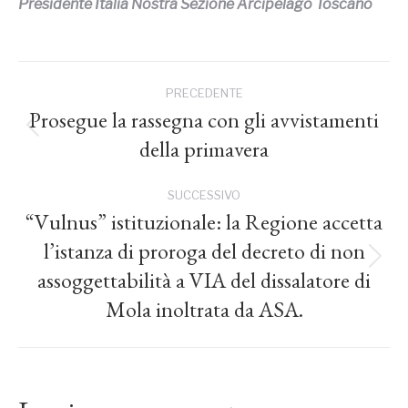
Presidente Italia Nostra Sezione Arcipelago Toscano
Naviga
PRECEDENTE
tra
Prosegue la rassegna con gli avvistamenti
Post
della primavera
precedente:
i
SUCCESSIVO
post
“Vulnus” istituzionale: la Regione accetta
l’istanza di proroga del decreto di non
Prossimo
assoggettabilità a VIA del dissalatore di
post:
Mola inoltrata da ASA.