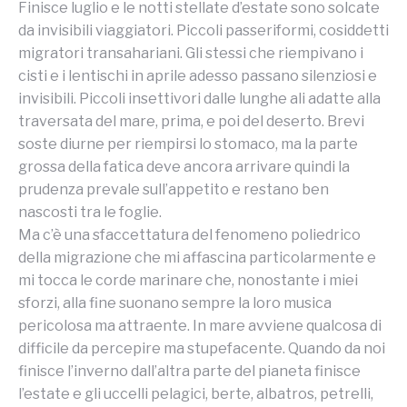
Finisce luglio e le notti stellate d’estate sono solcate
da invisibili viaggiatori. Piccoli passeriformi, cosiddetti
migratori transahariani. Gli stessi che riempivano i
cisti e i lentischi in aprile adesso passano silenziosi e
invisibili. Piccoli insettivori dalle lunghe ali adatte alla
traversata del mare, prima, e poi del deserto. Brevi
soste diurne per riempirsi lo stomaco, ma la parte
grossa della fatica deve ancora arrivare quindi la
prudenza prevale sull’appetito e restano ben
nascosti tra le foglie.
Ma c’è una sfaccettatura del fenomeno poliedrico
della migrazione che mi affascina particolarmente e
mi tocca le corde marinare che, nonostante i miei
sforzi, alla fine suonano sempre la loro musica
pericolosa ma attraente. In mare avviene qualcosa di
difficile da percepire ma stupefacente. Quando da noi
finisce l’inverno dall’altra parte del pianeta finisce
l’estate e gli uccelli pelagici, berte, albatros, petrelli,