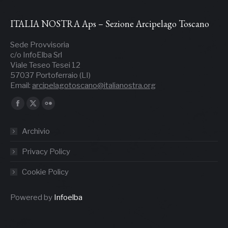
ITALIA NOSTRA Aps – Sezione Arcipelago Toscano
Sede Provvisoria
c/o InfoElba Srl
Viale Teseo Tesei 12
57037 Portoferraio (LI)
Email:
arcipelagotoscano@italianostra.org
Ci puoi trovare su:
Facebook
X
Flickr
page
page
page
Archivio
opens
opens
opens
in
in
in
Privacy Policy
new
new
new
Cookie Policy
window
window
window
Powered by
Infoelba