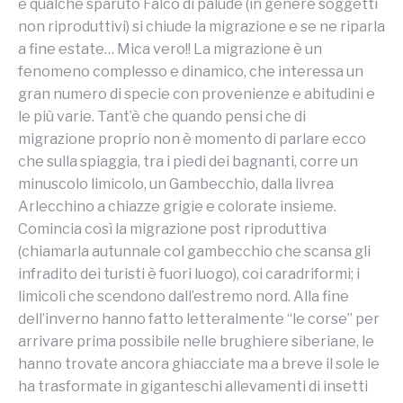
e qualche sparuto Falco di palude (in genere soggetti
non riproduttivi) si chiude la migrazione e se ne riparla
a fine estate… Mica vero!! La migrazione è un
fenomeno complesso e dinamico, che interessa un
gran numero di specie con provenienze e abitudini e
le più varie. Tant’è che quando pensi che di
migrazione proprio non è momento di parlare ecco
che sulla spiaggia, tra i piedi dei bagnanti, corre un
minuscolo limicolo, un Gambecchio, dalla livrea
Arlecchino a chiazze grigie e colorate insieme.
Comincia così la migrazione post riproduttiva
(chiamarla autunnale col gambecchio che scansa gli
infradito dei turisti è fuori luogo), coi caradriformi; i
limicoli che scendono dall’estremo nord. Alla fine
dell’inverno hanno fatto letteralmente “le corse” per
arrivare prima possibile nelle brughiere siberiane, le
hanno trovate ancora ghiacciate ma a breve il sole le
ha trasformate in giganteschi allevamenti di insetti