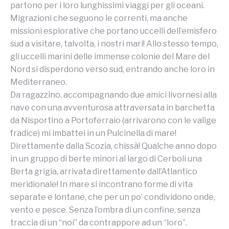
partono per i loro lunghissimi viaggi per gli oceani.
Migrazioni che seguono le correnti, ma anche
missioni esplorative che portano uccelli dell’emisfero
sud a visitare, talvolta, i nostri mari! Allo stesso tempo,
gli uccelli marini delle immense colonie del Mare del
Nord si disperdono verso sud, entrando anche loro in
Mediterraneo.
Da ragazzino, accompagnando due amici livornesi alla
nave con una avventurosa attraversata in barchetta
da Nisportino a Portoferraio (arrivarono con le valige
fradice) mi imbattei in un Pulcinella di mare!
Direttamente dalla Scozia, chissà! Qualche anno dopo
in un gruppo di berte minori al largo di Cerboli una
Berta grigia, arrivata direttamente dall’Atlantico
meridionale! In mare si incontrano forme di vita
separate e lontane, che per un po’ condividono onde,
vento e pesce. Senza l’ombra di un confine, senza
traccia di un “noi” da contrappore ad un “loro”.