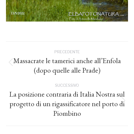
Naviga
PRECEDENTE
tra
Massacrate le tamerici anche all’Enfola
Post
(dopo quelle alle Prade)
precedente:
i
SUCCESSIVO
post
La posizione contraria di Italia Nostra sul
progetto di un rigassificatore nel porto di
Prossimo
post:
Piombino