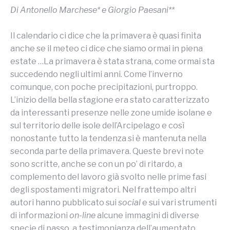
Di Antonello Marchese* e Giorgio Paesani**
Il calendario ci dice che la primavera è quasi finita
anche se il meteo ci dice che siamo ormai in piena
estate …La primavera è stata strana, come ormai sta
succedendo negli ultimi anni. Come l’inverno
comunque, con poche precipitazioni, purtroppo.
L’inizio della bella stagione era stato caratterizzato
da interessanti presenze nelle zone umide isolane e
sul territorio delle isole dell’Arcipelago e così
nonostante tutto la tendenza si è mantenuta nella
seconda parte della primavera. Queste brevi note
sono scritte, anche se con un po’ di ritardo, a
complemento del lavoro già svolto nelle prime fasi
degli spostamenti migratori. Nel frattempo altri
autori hanno pubblicato sui
social
e sui vari strumenti
di informazioni
on-line
alcune immagini di diverse
specie di passo, a testimonianza dell’aumentato