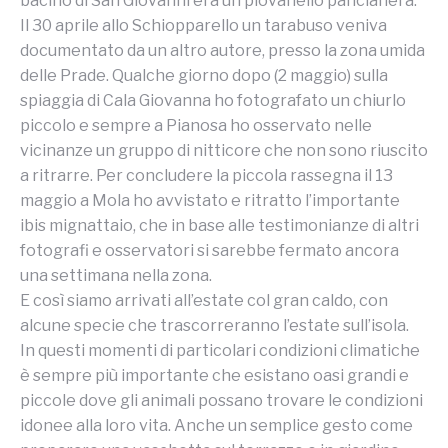
bacino di San Giovanni era un piovanello pancianera.
Il 30 aprile allo Schiopparello un tarabuso veniva
documentato da un altro autore, presso la zona umida
delle Prade. Qualche giorno dopo (2 maggio) sulla
spiaggia di Cala Giovanna ho fotografato un chiurlo
piccolo e sempre a Pianosa ho osservato nelle
vicinanze un gruppo di nitticore che non sono riuscito
a ritrarre. Per concludere la piccola rassegna il 13
maggio a Mola ho avvistato e ritratto l’importante
ibis mignattaio, che in base alle testimonianze di altri
fotografi e osservatori si sarebbe fermato ancora
una settimana nella zona.
E così siamo arrivati all’estate col gran caldo, con
alcune specie che trascorreranno l’estate sull’isola.
In questi momenti di particolari condizioni climatiche
è sempre più importante che esistano oasi grandi e
piccole dove gli animali possano trovare le condizioni
idonee alla loro vita. Anche un semplice gesto come