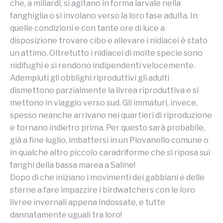
che, a miliardi, si agitano in forma larvale nella
fanghiglia o si involano verso la loro fase adulta. In
quelle condizioni e con tante ore di luce a
disposizione trovare cibo e allevare i nidiacei è stato
un attimo. Oltretutto i nidiacei di molte specie sono
nidifughi e si rendono indipendenti velocemente.
Adempiuti gli obblighi riproduttivi gli adulti
dismettono parzialmente la livrea riproduttiva e si
mettono in viaggio verso sud. Gli immaturi, invece,
spesso neanche arrivano nei quartieri di riproduzione
e tornano indietro prima. Per questo sarà probabile,
già a fine luglio, imbattersi in un Piovanello comune o
in qualche altro piccolo caradriforme che si riposa sui
fanghi della bassa marea a Saline!
Dopo di che iniziano i movimenti dei gabbiani e delle
sterne a fare impazzire i birdwatchers con le loro
livree invernali appena indossate, e tutte
dannatamente uguali tra loro!