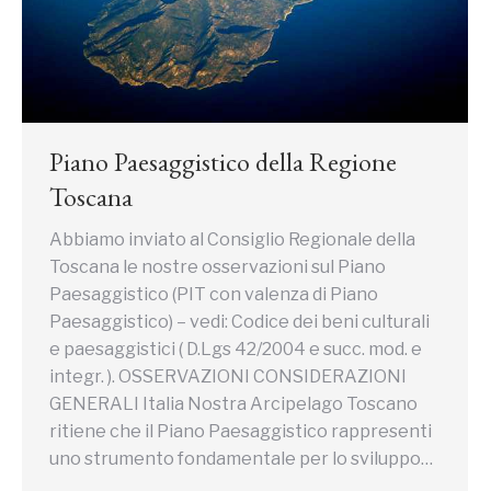
Piano Paesaggistico della Regione
Toscana
Abbiamo inviato al Consiglio Regionale della
Toscana le nostre osservazioni sul Piano
Paesaggistico (PIT con valenza di Piano
Paesaggistico) – vedi: Codice dei beni culturali
e paesaggistici ( D.Lgs 42/2004 e succ. mod. e
integr. ). OSSERVAZIONI CONSIDERAZIONI
GENERALI Italia Nostra Arcipelago Toscano
ritiene che il Piano Paesaggistico rappresenti
uno strumento fondamentale per lo sviluppo…