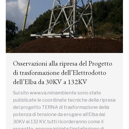
Osservazioni alla ripresa del Progetto
di trasformazione dell’Elettrodotto
dell’Elba da 30KV a 132KV
Sul sito www.va.minambiente sono state
pubblicate le coordinate tecniche della ripresa
del progetto TERNA di trasformazione della
potenza di tensione da erogare all’Elba dai
30KV ai 132 KV; tutti ricorderanno come il
progetto, appena iniziata l’installazione di