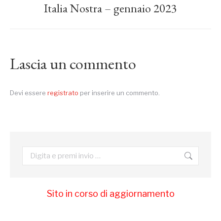
post:
Italia Nostra – gennaio 2023
Lascia un commento
Devi essere
registrato
per inserire un commento.
Cerca:
Sito in corso di aggiornamento