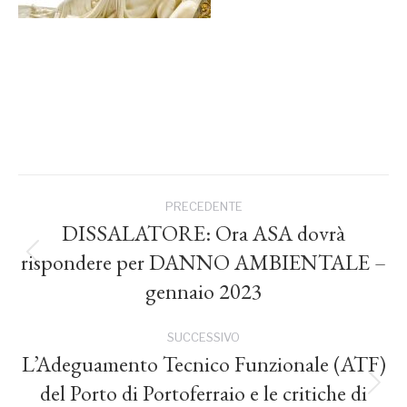
Naviga
PRECEDENTE
tra
DISSALATORE: Ora ASA dovrà
rispondere per DANNO AMBIENTALE –
Post
i
precedente:
gennaio 2023
post
SUCCESSIVO
L’Adeguamento Tecnico Funzionale (ATF)
del Porto di Portoferraio e le critiche di
Prossimo