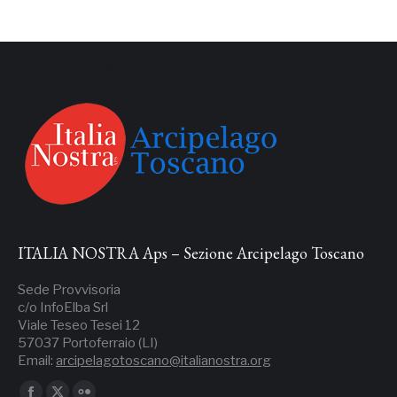
ITALIA NOSTRA Aps – Sezione Arcipelago Toscano
Sede Provvisoria
c/o InfoElba Srl
Viale Teseo Tesei 12
57037 Portoferraio (LI)
Email:
arcipelagotoscano@italianostra.org
Ci puoi trovare su: