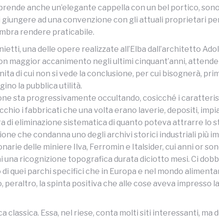
omprende anche un’elegante cappella con un bel portico, sono
di giungere ad una convenzione con gli attuali proprietari pe
mbra rendere praticabile.
onietti, una delle opere realizzate all’Elba dall’architetto
on maggior accanimento negli ultimi cinquant’anni, attende la
ita di cui non si vede la conclusione, per cui bisognerà, prima
ino la pubblica utilità.
ione sta progressivamente occultando, cosicché i caratteristi
chio i fabbricati che una volta erano laverie, depositi, impia
a di eliminazione sistematica di quanto poteva attrarre lo st
azione che condanna uno degli archivi storici industriali più 
ie delle miniere Ilva, Ferromin e Italsider, cui anni or sono
i una ricognizione topografica durata diciotto mesi. Ci dob
 di quei parchi specifici che in Europa e nel mondo alimen
 peraltro, la spinta positiva che alle cose aveva impresso la
a classica. Essa, nel riese, conta molti siti interessanti, ma 