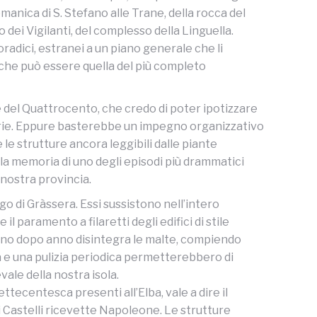
omanica di S. Stefano alle Trane, della rocca del
ro dei Vigilanti, del complesso della Linguella.
radici, estranei a un piano generale che li
 che può essere quella del più completo
re del Quattrocento, che credo di poter ipotizzare
erie. Eppure basterebbe un impegno organizzativo
e strutture ancora leggibili dalle piante
 la memoria di uno degli episodi più drammatici
 nostra provincia.
go di Gràssera. Essi sussistono nell’intero
l paramento a filaretti degli edifici di stile
anno dopo anno disintegra le malte, compiendo
a e una pulizia periodica permetterebbero di
vale della nostra isola.
ttecentesca presenti all’Elba, vale a dire il
 Castelli ricevette Napoleone. Le strutture