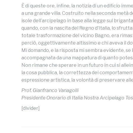
È di queste ore, infine, la notizia di un edifici
a una grande villa. Costruito nella seconda metà del
isole dell’arcipelago in base alla legge sul brigan
quando, con la nascita del Regno d’Italia, lo sfru
totale trasformazione del vicino Bagno, era rimasta
perciò, oggettivamente altissimo e chi aveva il dov
Mi domando, e la risposta mi sembra evidente, se l
accompagnata da una mappatura di quanto potesse r
Non rimane che sperare in un futuro in cui si alleino
la cosa pubblica, la correttezza dei comportamenti
espressione artistica, la volontà di preservare al
Prof. Gianfranco Vanagolli
Presidente Onorario di Italia Nostra Arcipelago To
[divider]