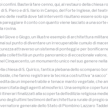
 confini. Basterà fare cenno, qui, al restauro della chiesa r
di S. Piero e di S. Ilario in Campo, del Forte Inglese, del teat
delle realtà dove tali interventi risultano essere solo spo
 pareggiare il conto con quanto viene lasciato a una sorte
la rovina.
 del Giove o Giogo, un illustre esempio di architettura milita
mai sul punto di diventare un irrecuperabile cumulo di mac
ezza attraverso un sistema di ponteggi e per bonificarne l
 alla collettività un punto panoramico di eccezionale valore,
la nel Cinquecento, un monumento unico nel suo genere nella
a chiesa di S. Quirico, l’antica plebana dello scomparso bor
side, che fanno registrare la tecnica costruttiva “a sacco” e i
impedita da un impenetrabile e tenace manto vegetale, che 
a esercitata dagli agenti atmosferici. Una semplice copertur
inerari finalizzati alla scoperta dell’edilizia religiosa medie
o degli ultimi testimoni dell’architettura rurale di pregio se
overnatore generale dello Stato di Piombino Lazzaro Taddei