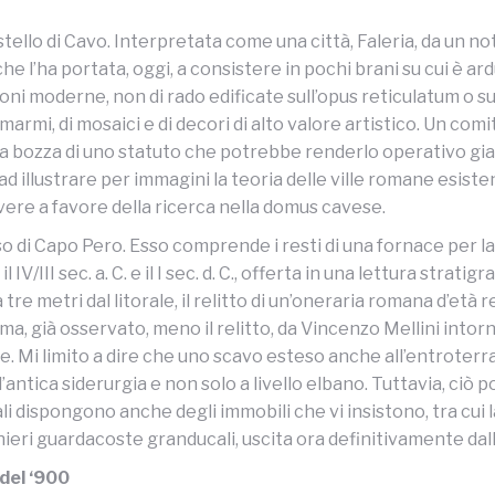
Castello di Cavo. Interpretata come una città, Faleria, da un
l’ha portata, oggi, a consistere in pochi brani su cui è ard
ni moderne, non di rado edificate sull’opus reticulatum o s
marmi, di mosaici e di decori di alto valore artistico. Un co
 La bozza di uno statuto che potrebbe renderlo operativo giac
illustrare per immagini la teoria delle ville romane esistent
lvere a favore della ricerca nella domus cavese.
osso di Capo Pero. Esso comprende i resti di una fornace per l
IV/III sec. a. C. e il I sec. d. C., offerta in una lettura strat
e metri dal litorale, il relitto di un’oneraria romana d’età 
ama, già osservato, meno il relitto, da Vincenzo Mellini intor
 Mi limito a dire che uno scavo esteso anche all’entroterra
antica siderurgia e non solo a livello elbano. Tuttavia, ciò po
uali dispongono anche degli immobili che vi insistono, tra cui 
ieri guardacoste granducali, uscita ora definitivamente dall’
 del ‘900