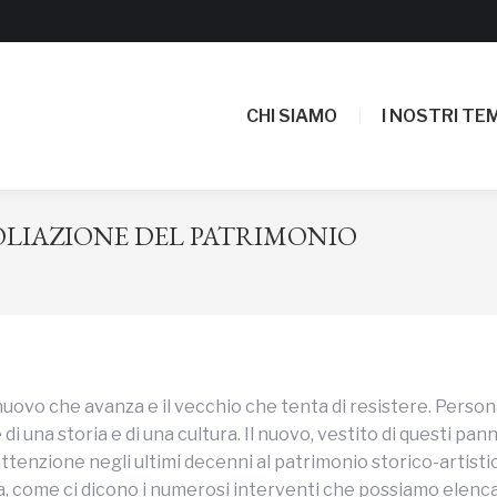
CHI SIAMO
I NOSTRI TEM
CHI SIAMO
I NOSTRI TEM
OLIAZIONE DEL PATRIMONIO
 nuovo che avanza e il vecchio che tenta di resistere. Person
una storia e di una cultura. Il nuovo, vestito di questi pann
a attenzione negli ultimi decenni al patrimonio storico-artist
Elba, come ci dicono i numerosi interventi che possiamo elen