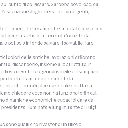
 sul punto di collassare. Sarebbe doveroso, da
r l’esecuzione degli interventi più urgenti;
 Adolfo Coppedé, letteralmente smontato pezzo per
 libecciata che lo atterrerà. Corre, tra la
 o poi, se s’intende salvare il salvabile, fare
ci colori delle antiche lavorazioni affiorano
nti di discenderie, insieme alle strutture in
udioso di archeologia industriale e il semplice
importanti d’Italia, comprendente la
, inserito in un’équipe nazionale diretta da
biamo chiedere cosa non ha funzionato fin qui,
tano dinamiche economiche capaci di dare da
 presidenza illuminata e lungimirante di Luigi
due sono quelli che rivestono un rilievo