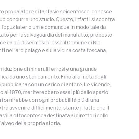
 noto propalatore di fantasie seicentesco, conosce
uo condurre uno studio. Questo, infatti, si scontra
ull’opus latericium e comunque in modo tale da
mitato per la salvaguardia del manufatto, proposto
e da più di sei mesi presso il Comune di Rio
i nell’arcipelago e sulla vicina costa toscana,
a riduzione di minerali ferrosi e una grande
igrafica da uno sbancamento. Fino alla metà degli
repubblicana con un carico di anfore. Le vicende,
no al 1870, meriterebbero assai più dello spazio
 fornirebbe con ogni probabilità più di una
trà avvenire difficilmente, stante il fatto che il
la villa ottocentesca destinata ai direttori delle
alveo della propria storia.