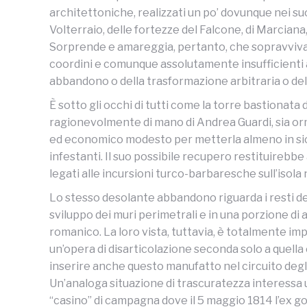
architettoniche, realizzati un po’ dovunque nei suoi
Volterraio, delle fortezze del Falcone, di Marciana, 
Sorprende e amareggia, pertanto, che sopravvivano 
coordini e comunque assolutamente insufficienti a
abbandono o della trasformazione arbitraria o del
È sotto gli occhi di tutti come la torre bastionata
ragionevolmente di mano di Andrea Guardi, sia or
ed economico modesto per metterla almeno in sicur
infestanti. Il suo possibile recupero restituirebbe
legati alle incursioni turco-barbaresche sull’iso
Lo stesso desolante abbandono riguarda i resti dell
sviluppo dei muri perimetrali e in una porzione di ab
romanico. La loro vista, tuttavia, è totalmente 
un’opera di disarticolazione seconda solo a quell
inserire anche questo manufatto nel circuito degli it
Un’analoga situazione di trascuratezza interessa un
“casino” di campagna dove il 5 maggio 1814 l’ex g