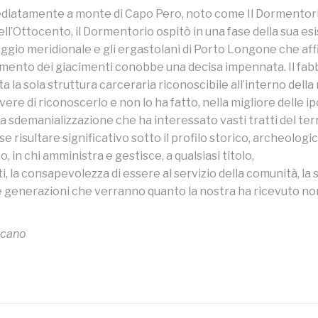
o immediatamente a monte di Capo Pero, noto come Il Dormento
l’Ottocento, il Dormentorio ospitò in una fase della sua esiste
taggio meridionale e gli ergastolani di Porto Longone che aff
ttamento dei giacimenti conobbe una decisa impennata. Il fabb
 la sola struttura carceraria riconoscibile all’interno della 
ere di riconoscerlo e non lo ha fatto, nella migliore delle 
a sdemanializzazione che ha interessato vasti tratti del ter
isultare significativo sotto il profilo storico, archeologic
, in chi amministra e gestisce, a qualsiasi titolo,
, la consapevolezza di essere al servizio della comunità, la
le generazioni che verranno quanto la nostra ha ricevuto non 
scano