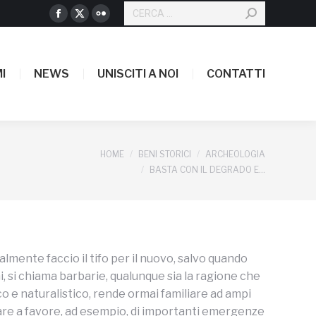
CERCA:
Facebook
X
Flickr
page
page
page
I
NEWS
UNISCITI A NOI
CONTATTI
opens
opens
opens
I
NEWS
UNISCITI A NOI
CONTATTI
in
in
in
new
new
new
window
window
window
Tu sei qui:
HOME
BENI STORICI
ARCHEOLOGIA
BASTA CON IL DEGRADO E…
almente faccio il tifo per il nuovo, salvo quando
i, si chiama barbarie, qualunque sia la ragione che
ico e naturalistico, rende ormai familiare ad ampi
care a favore, ad esempio, di importanti emergenze