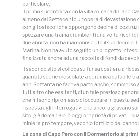
particolare.
Il primo si identifica con la villa romana di Capo 
almeno dal Settecento un’opera di devastazione che 
con gli ostacoli che oppongono decine di costruzio
spezzare una trama di ambienti una volta ricchi di 
due anni fa, non ha mai conosciuto il suo decollo.
Marina. Non ha avuto seguito un progetto inteso ad 
finalizzata anche ad una raccolta di fondi da devo
Il secondo sito si colloca sull’ansa costiera a rid
quantità scorie mescolate a ceramica databile tra il 
anni Settanta ne faceva parte anche, sommerso a tr
tutt’altro che esaltanti, di un tale prezioso panor
che mi sono ripromesso di occupare in questa sede.
risposta agli interrogativi che ancora gravano sull’
sito, già demaniale, è oggi proprietà di privati, i q
miniere pro tempore, vecchio fortilizio dei cannon
La zona di Capo Pero con il Dormentorio ai primi