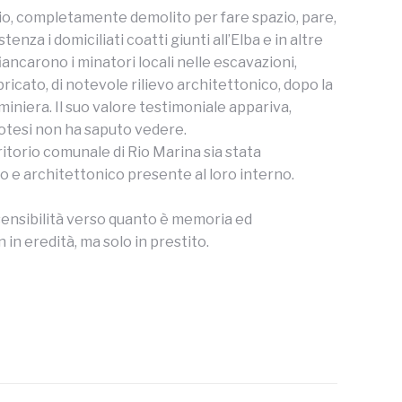
rio, completamente demolito per fare spazio, pare,
nza i domiciliati coatti giunti all’Elba e in altre
iancarono i minatori locali nelle escavazioni,
ricato, di notevole rilievo architettonico, dopo la
miniera. Il suo valore testimoniale appariva,
ipotesi non ha saputo vedere.
ritorio comunale di Rio Marina sia stata
o e architettonico presente al loro interno.
 sensibilità verso quanto è memoria ed
in eredità, ma solo in prestito.