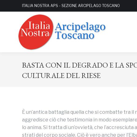
ITALIA NOSTRA APS - SEZIONE ARCIPELAGO TOSCANO
BASTA CON IL DEGRADO E LA SP
CULTURALE DEL RIESE
È un’antica battaglia quella che si combatte tra il
aggredisce ciò che testimonia in modo esemplare di 
lo anima. Si tratta di un’ovvietà, che l’accresciut
strati del corpo sociale. Ciò è vero anche per l’