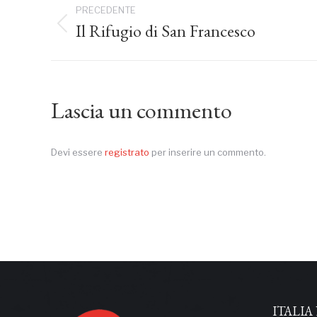
Naviga
PRECEDENTE
tra
Il Rifugio di San Francesco
Post
precedente:
i
post
Lascia un commento
Devi essere
registrato
per inserire un commento.
ITALIA 