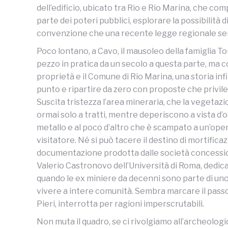
dell’edificio, ubicato tra Rio e Rio Marina, che c
parte dei poteri pubblici, esplorare la possibilità 
convenzione che una recente legge regionale se
Poco lontano, a Cavo, il mausoleo della famiglia T
pezzo in pratica da un secolo a questa parte, ma c
proprietà e il Comune di Rio Marina, una storia infin
punto e ripartire da zero con proposte che privileg
Suscita tristezza l’area mineraria, che la vegetaz
ormai solo a tratti, mentre deperiscono a vista d’oc
metallo e al poco d’altro che è scampato a un’oper
visitatore. Né si può tacere il destino di mortific
documentazione prodotta dalle società concessionar
Valerio Castronovo dell’Università di Roma, dedica
quando le ex miniere da decenni sono parte di uno
vivere a intere comunità. Sembra marcare il passo,
Pieri, interrotta per ragioni imperscrutabili.
Non muta il quadro, se ci rivolgiamo all’archeologic