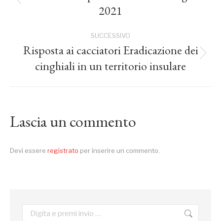
Post
2021
precedente:
i
SUCCESSIVO
post
Risposta ai cacciatori Eradicazione dei
Prossimo
cinghiali in un territorio insulare
post:
Lascia un commento
Devi essere
registrato
per inserire un commento.
Cerca: