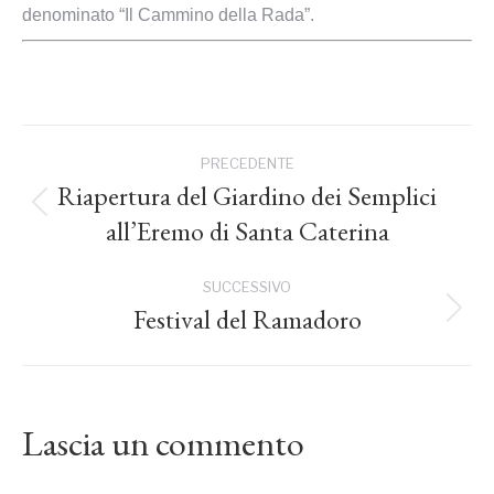
denominato “Il Cammino della Rada”.
Naviga
PRECEDENTE
tra
Riapertura del Giardino dei Semplici
Post
all’Eremo di Santa Caterina
precedente:
i
SUCCESSIVO
post
Festival del Ramadoro
Prossimo
post:
Lascia un commento