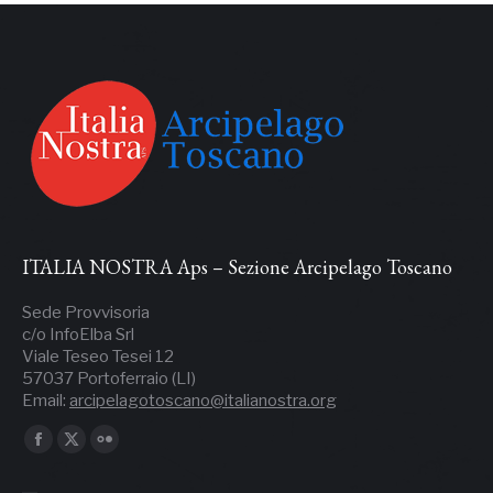
ITALIA NOSTRA Aps – Sezione Arcipelago Toscano
Sede Provvisoria
c/o InfoElba Srl
Viale Teseo Tesei 12
57037 Portoferraio (LI)
Email:
arcipelagotoscano@italianostra.org
Ci puoi trovare su:
Facebook
X
Flickr
page
page
page