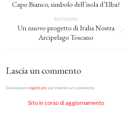
tra
Capo Bianco, simbolo dell’isola d’Elba?
Post
precedente:
i
SUCCESSIVO
Un nuovo progetto di Italia Nostra
post
Prossimo
Arcipelago Toscano
post:
Lascia un commento
Devi essere
registrato
per inserire un commento.
Sito in corso di aggiornamento