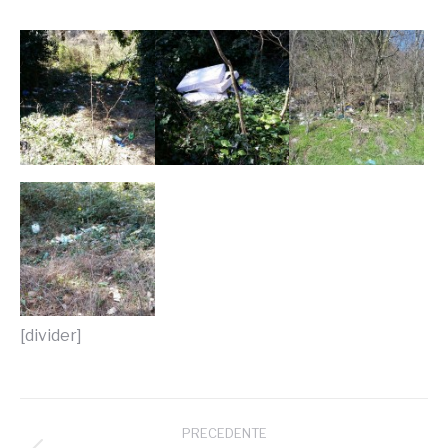
[divider]
Naviga
PRECEDENTE