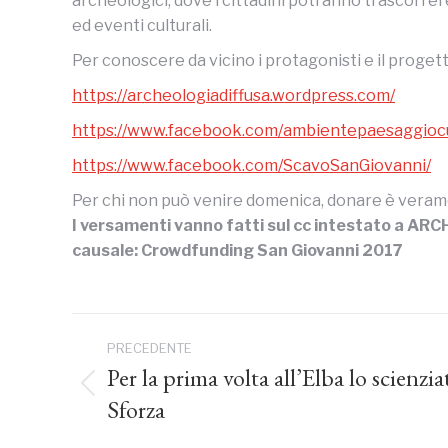
archeologici, dove i cittadini potranno trascorrere
ed eventi culturali.
Per conoscere da vicino i protagonisti e il progett
https://archeologiadiffusa.wordpress.com/
https://www.facebook.com/ambientepaesaggiocul
https://www.facebook.com/ScavoSanGiovanni/
Per chi non può venire domenica, donare è veram
I versamenti vanno fatti sul cc intestato a
causale: Crowdfunding San Giovanni 2017
Naviga
PRECEDENTE
tra
Per la prima volta all’Elba lo scienzi
Post
Sforza
precedente:
i