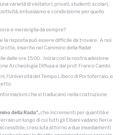
 varietà di visitatori, privati, studenti, scolari,
positività, entusiasmo e condivisione per quello
stupore e meraviglia da sempre?
 la risposta può essere difficile da trovare. A noi
Grotte, inserite nel Cammino della Rada!
e dalle ore 15:00. Inizia così la nostra adesione
zione Archeologia Diffusa e dal prof. Franco Cambi.
i, l’Università del Tempo Libero di Portoferraio, e
getto.
 informazioni che si traducano nella costruzione
mino della Rada”,
che incrementi per quantità e
rraio un luogo di cui tutti gli Elbani vadano fieri e
a accessibile, cresciuta attorno a due insediamenti