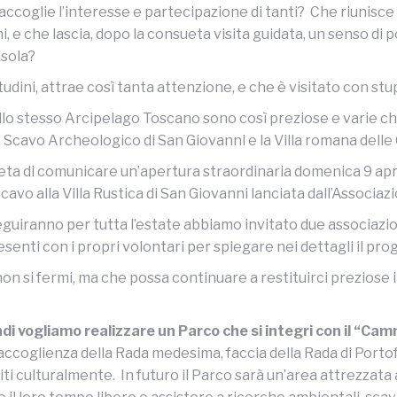
ccoglie l’interesse e partecipazione di tanti? Che riunisce una
i, e che lascia, dopo la consueta visita guidata, un senso di 
isola?
ssitudini, attrae così tanta attenzione, e che è visitato con 
dello stesso Arcipelago Toscano sono così preziose e varie che
 Scavo Archeologico di San Giovanni e la Villa romana delle 
ieta di comunicare un’apertura straordinaria domenica 9 april
cavo alla Villa Rustica di San Giovanni lanciata dall’Associa
guiranno per tutta l’estate abbiamo invitato due associazion
enti con i propri volontari per spiegare nei dettagli il pro
on si fermi, ma che possa continuare a restituirci preziose
ndi vogliamo realizzare un Parco che si integri con il “Cam
i accoglienza della Rada medesima, faccia della Rada di Portofe
chiti culturalmente. In futuro il Parco sarà un’area attrezzat