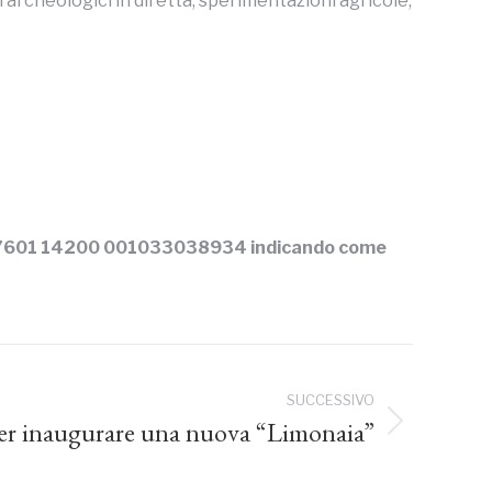
i archeologici in diretta, sperimentazioni agricole,
M 07601 14200 001033038934 indicando come
SUCCESSIVO
per inaugurare una nuova “Limonaia”