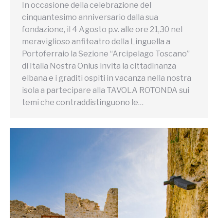
In occasione della celebrazione del
cinquantesimo anniversario dalla sua
fondazione, il 4 Agosto p.v. alle ore 21,30 nel
meraviglioso anfiteatro della Linguella a
Portoferraio la Sezione “Arcipelago Toscano”
di Italia Nostra Onlus invita la cittadinanza
elbana e i graditi ospiti in vacanza nella nostra
isola a partecipare alla TAVOLA ROTONDA sui
temi che contraddistinguono le…