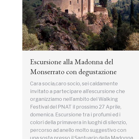
Escursione alla Madonna del
Monserrato con degustazione
Cara socia,caro socio, sei caldamente
invitato a partecipare all’escursione che
organizziamo nell’ambito del Walking
Festival del PNAT il prossimo 27 Aprile,
domenica. Escursione tra i profumi ed i
colori della primavera in luoghi di silenzio,
percorso ad anello molto suggestivo con
una sosta presso il Santuario della Madonna