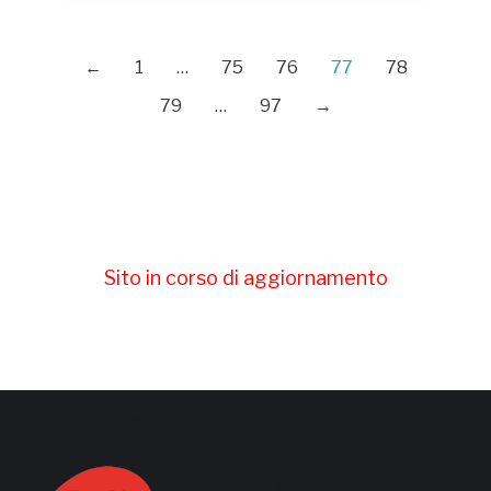
←
1
…
75
76
77
78
79
…
97
→
Sito in corso di aggiornamento