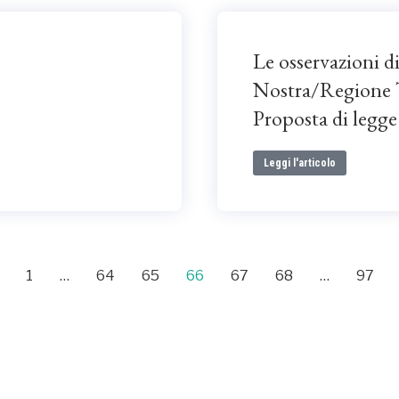
Le osservazioni di
Nostra/Regione T
Proposta di legge
Leggi l'articolo
1
…
64
65
66
67
68
…
97