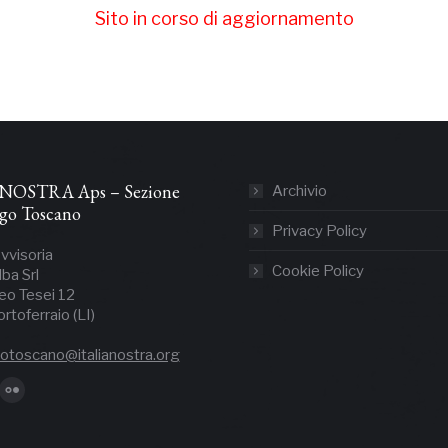
Sito in corso di aggiornamento
NOSTRA Aps – Sezione
Archivio
ago Toscano
Privacy Policy
vvisoria
Cookie Policy
lba Srl
eo Tesei 12
toferraio (LI)
gotoscano@italianostra.org
ovare su: