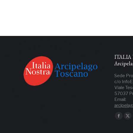
ITALIA 
Arcipel
Sede Pro
c/o InfoE
Viale Tes
57037 Por
Email:
arcipela
Ci puoi tr