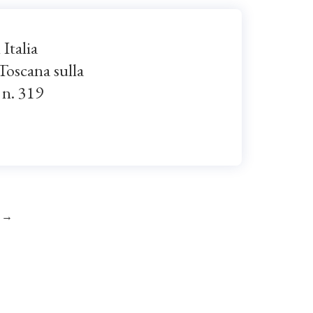
 Italia
oscana sulla
 n. 319
→