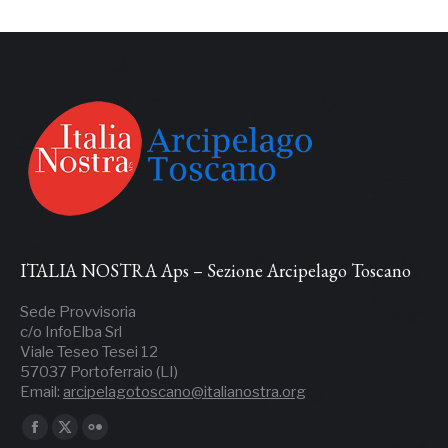
ITALIA NOSTRA Aps – Sezione Arcipelago Toscano
Sede Provvisoria
c/o InfoElba Srl
Viale Teseo Tesei 12
57037 Portoferraio (LI)
Email:
arcipelagotoscano@italianostra.org
Ci puoi trovare su: