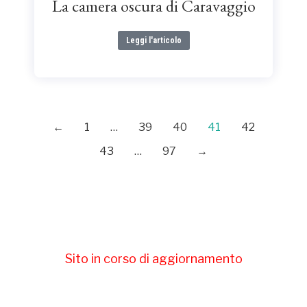
La camera oscura di Caravaggio
Leggi l'articolo
←
1
…
39
40
41
42
43
…
97
→
Sito in corso di aggiornamento