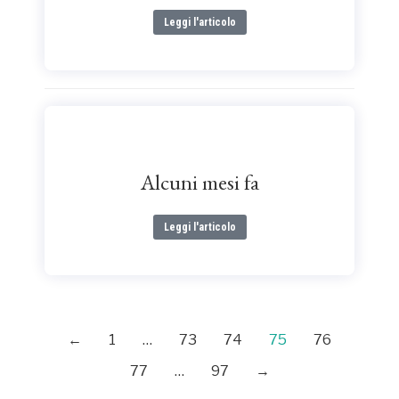
Leggi l'articolo
Alcuni mesi fa
Leggi l'articolo
←
1
…
73
74
75
76
77
…
97
→