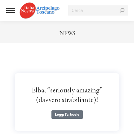
NEWS
Tu sei qui:
Elba, “seriously amazing”
(davvero strabiliante)!
Leggi l'articolo