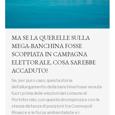
MA SE LA QUERELLE SULLA
MEGA-BANCHINA FOSSE
SCOPPIATA IN CAMPAGNA
ELETTORALE, COSA SAREBBE
ACCADUTO?
Se, per puro caso, questa storia
dell’allungamento della banchina fosse venuta
fuori prima delle elezioni del comune di
Portoferraio, con questa dirompenza e con la
stessa distanza di posizioni tra Cosmopoli
Rinasce e le forze ambientaliste e i