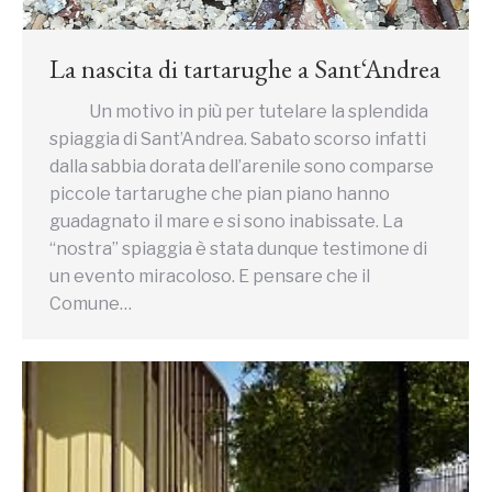
La nascita di tartarughe a Sant‘Andrea
Un motivo in più per tutelare la splendida
spiaggia di Sant’Andrea. Sabato scorso infatti
dalla sabbia dorata dell’arenile sono comparse
piccole tartarughe che pian piano hanno
guadagnato il mare e si sono inabissate. La
“nostra” spiaggia è stata dunque testimone di
un evento miracoloso. E pensare che il
Comune…