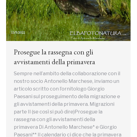
Prosegue la rassegna con gli
avvistamenti della primavera
Sempre nell’ambito della collaborazione con il
nostro socio Antonello Marchese, inviamo un
articolo scritto con l’ornitologo Giorgio
Paesani sul proseguimento della migrazione e
gli avvistamenti della primavera. Migrazioni
parte II (se così si può dire)Prosegue la
rassegna con gli avvistamenti della
primavera Di Antonello Marchese* e Giorgio
Paesani** Il calendario ci dice che la primavera