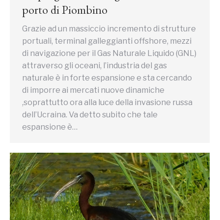
porto di Piombino
Grazie ad un massiccio incremento di strutture
portuali, terminal galleggianti offshore, mezzi
di navigazione per il Gas Naturale Liquido (GNL)
attraverso gli oceani, l’industria del gas
naturale è in forte espansione e sta cercando
di imporre ai mercati nuove dinamiche
,soprattutto ora alla luce della invasione russa
dell’Ucraina. Va detto subito che tale
espansione è…