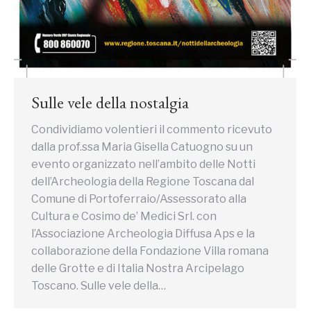
Sulle vele della nostalgia
Condividiamo volentieri il commento ricevuto
dalla prof.ssa Maria Gisella Catuogno su un
evento organizzato nell’ambito delle Notti
dell’Archeologia della Regione Toscana dal
Comune di Portoferraio/Assessorato alla
Cultura e Cosimo de’ Medici Srl. con
l’Associazione Archeologia Diffusa Aps e la
collaborazione della Fondazione Villa romana
delle Grotte e di Italia Nostra Arcipelago
Toscano. Sulle vele della…