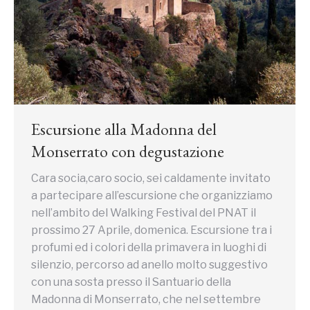
Escursione alla Madonna del
Monserrato con degustazione
Cara socia,caro socio, sei caldamente invitato
a partecipare all’escursione che organizziamo
nell’ambito del Walking Festival del PNAT il
prossimo 27 Aprile, domenica. Escursione tra i
profumi ed i colori della primavera in luoghi di
silenzio, percorso ad anello molto suggestivo
con una sosta presso il Santuario della
Madonna di Monserrato, che nel settembre