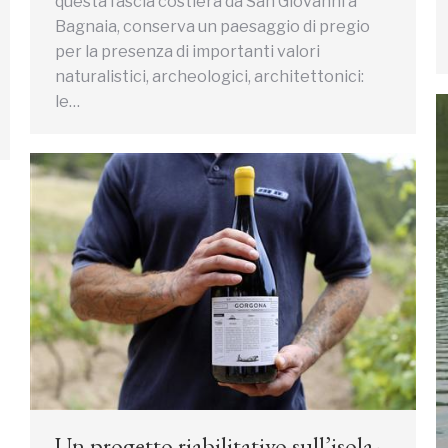
questa fascia costiera da San Giovanni a
Bagnaia, conserva un paesaggio di pregio
per la presenza di importanti valori
naturalistici, archeologici, architettonici:
le…
Un progetto riabilitativo sull’isola-