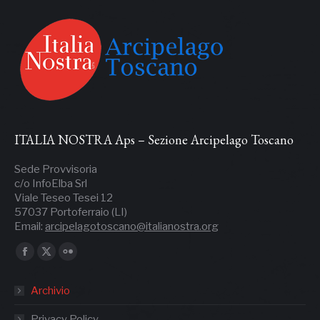
ITALIA NOSTRA Aps – Sezione Arcipelago Toscano
Sede Provvisoria
c/o InfoElba Srl
Viale Teseo Tesei 12
57037 Portoferraio (LI)
Email:
arcipelagotoscano@italianostra.org
Ci puoi trovare su:
Facebook
X
Flickr
page
page
page
Archivio
opens
opens
opens
in
in
in
Privacy Policy