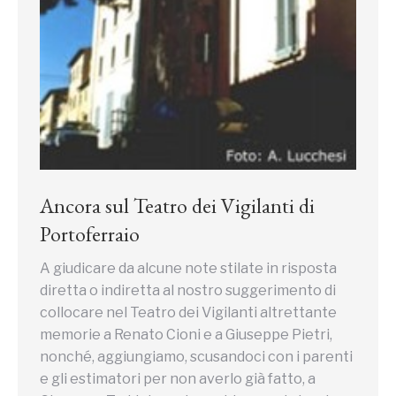
Ancora sul Teatro dei Vigilanti di
Portoferraio
A giudicare da alcune note stilate in risposta
diretta o indiretta al nostro suggerimento di
collocare nel Teatro dei Vigilanti altrettante
memorie a Renato Cioni e a Giuseppe Pietri,
nonché, aggiungiamo, scusandoci con i parenti
e gli estimatori per non averlo già fatto, a