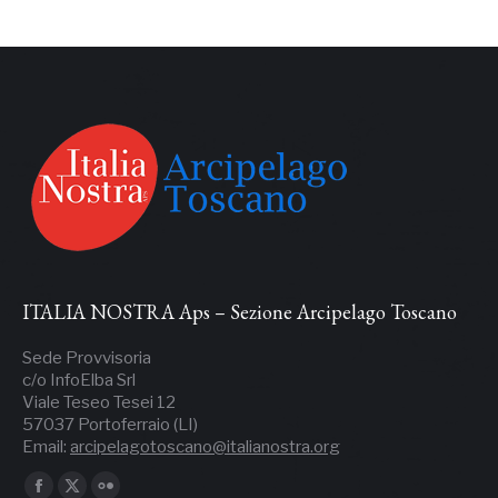
ITALIA NOSTRA Aps – Sezione Arcipelago Toscano
Sede Provvisoria
c/o InfoElba Srl
Viale Teseo Tesei 12
57037 Portoferraio (LI)
Email:
arcipelagotoscano@italianostra.org
Ci puoi trovare su: