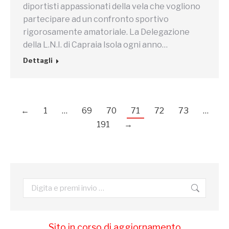
diportisti appassionati della vela che vogliono
partecipare ad un confronto sportivo
rigorosamente amatoriale. La Delegazione
della L.N.I. di Capraia Isola ogni anno…
Dettagli
←
1
…
69
70
71
72
73
…
191
→
Cerca:
Sito in corso di aggiornamento