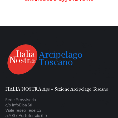
ITALIA NOSTRA Aps – Sezione Arcipelago Toscano
Sede Provvisoria
c/o InfoElba Srl
Viale Teseo Tesei 12
57037 Portoferraio (LI)