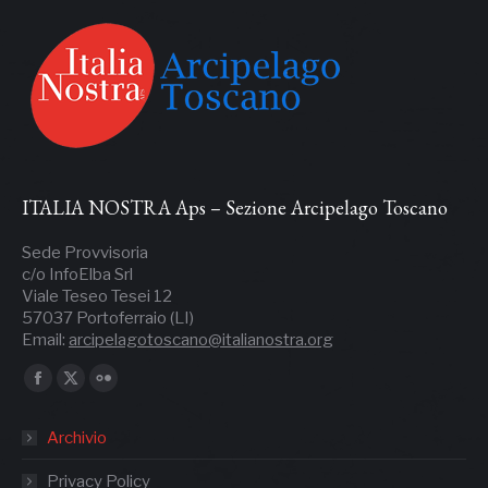
ITALIA NOSTRA Aps – Sezione Arcipelago Toscano
Sede Provvisoria
c/o InfoElba Srl
Viale Teseo Tesei 12
57037 Portoferraio (LI)
Email:
arcipelagotoscano@italianostra.org
Ci puoi trovare su:
Facebook
X
Flickr
page
page
page
Archivio
opens
opens
opens
in
in
in
Privacy Policy