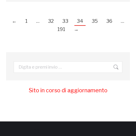
←
1
…
32
33
34
35
36
…
191
→
Cerca:
Sito in corso di aggiornamento