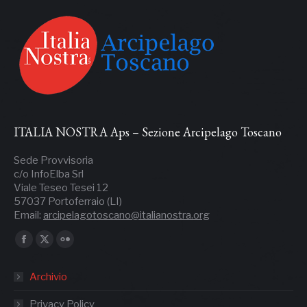
ITALIA NOSTRA Aps – Sezione Arcipelago Toscano
Sede Provvisoria
c/o InfoElba Srl
Viale Teseo Tesei 12
57037 Portoferraio (LI)
Email:
arcipelagotoscano@italianostra.org
Ci puoi trovare su:
Facebook
X
Flickr
page
page
page
Archivio
opens
opens
opens
in
in
in
Privacy Policy