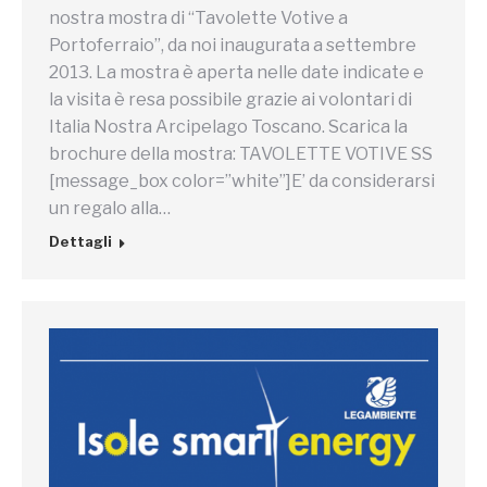
nostra mostra di “Tavolette Votive a
Portoferraio”, da noi inaugurata a settembre
2013. La mostra è aperta nelle date indicate e
la visita è resa possibile grazie ai volontari di
Italia Nostra Arcipelago Toscano. Scarica la
brochure della mostra: TAVOLETTE VOTIVE SS
[message_box color=”white”]E’ da considerarsi
un regalo alla…
Dettagli