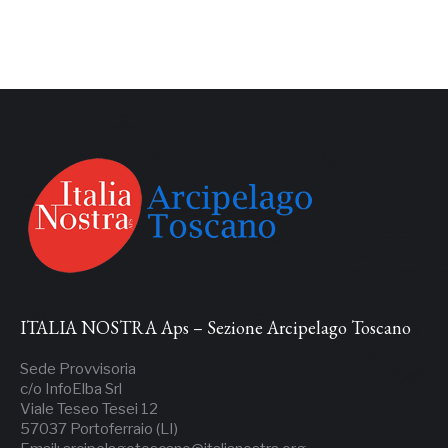
ITALIA NOSTRA Aps – Sezione Arcipelago Toscano
Sede Provvisoria
c/o InfoElba Srl
Viale Teseo Tesei 12
57037 Portoferraio (LI)