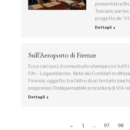
presentati a Bru
Toscano parteci
progetto de “Il
Dettagli
Sull’Aeroporto di Firenze
Ecco cari soci, il comunicato stampa con tutti i
FAI – Legambiente- Rete dei Comitati in difesa
Firenze, oggetto tra l’altro di un tentato (
soppresso l’indispensabile procedura di VIA na
Dettagli
←
1
…
97
98