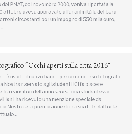
iale del PNAT, del novembre 2000, veniva riportata la
 20 ottobre aveva approvato all’unanimità la delibera
 terreni circostanti per un impegno di 550 mila euro,
o…
ografico “Occhi aperti sulla città 2016″
o è uscito il nuovo bando per un concorso fotografico
ia Nostra riservato agli studenti ! Ci fa piacere
 tra i vincitori dell’anno scorso una studentessa
Miliani, ha ricevuto una menzione speciale dal
alia Nostra, e la premiazione di una sua foto dal forte
attuale…