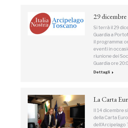
29 dicembre 
Si terrà il 29 d
Guardia a Portof
il programma: o
eventi in occasi
riunione dei Soc
Guardia ore 20:0
Dettagli
La Carta Eur
Il 14 dicembre si
della Carta Eur
dell’Arcipelago 