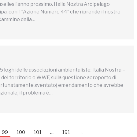
xelles l’anno prossimo. Italia Nostra Arcipelago
pa, con l’ “Azione Numero 44” che riprende il nostro
 Cammino della…
 5 loghi delle associazioni ambientaliste: Italia Nostra –
 del territorio e WWF, sulla questione aeroporto di
ma fortunatamente sventato) emendamento che avrebbe
zionale, il problema è…
99
100
101
…
191
→