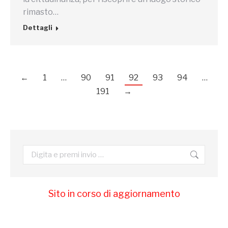
rimasto…
Dettagli
←
1
…
90
91
92
93
94
…
191
→
Cerca:
Sito in corso di aggiornamento