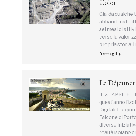
Color
Gia’ da qualche 
abbandonato il 
sei mesi di attiv
verso la valoriz
propria storia. 
Dettagli
Le Déjeuner 
IL 25 APRILE 
quest’anno l’iso
Digitali. L’appu
Falcone di Porto
diverse iniziati
realtà isolane 