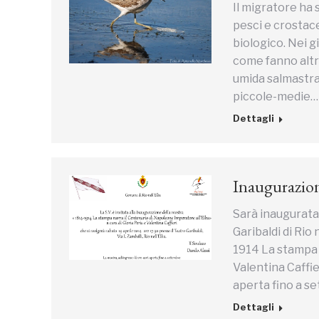
Il migratore ha s
pesci e crostace
biologico. Nei g
come fanno altri
umida salmastra 
piccole-medie…
Dettagli
Inaugurazion
Sarà inaugurata 
Garibaldi di Rio 
1914 La stampa n
Valentina Caffier
aperta fino a s
Dettagli