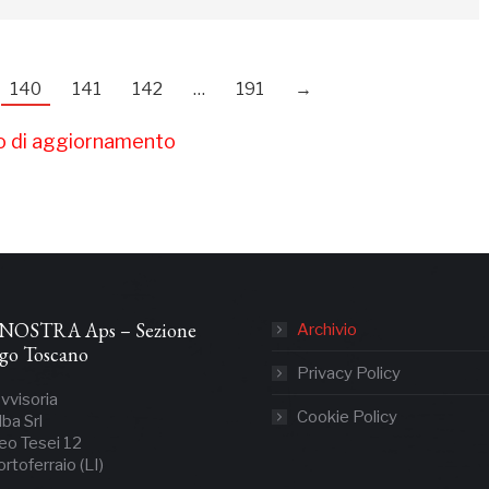
140
141
142
…
191
→
so di aggiornamento
NOSTRA Aps – Sezione
Archivio
ago Toscano
Privacy Policy
vvisoria
Cookie Policy
lba Srl
eo Tesei 12
toferraio (LI)