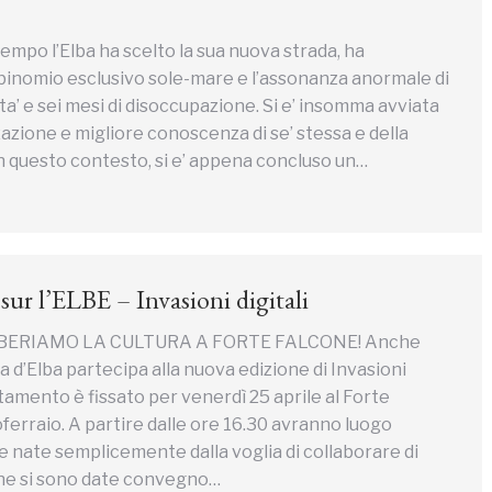
tempo l’Elba ha scelto la sua nuova strada, ha
binomio esclusivo sole-mare e l’assonanza anormale di
ita’ e sei mesi di disoccupazione. Si e’ insomma avviata
zazione e migliore conoscenza di se’ stessa e della
In questo contesto, si e’ appena concluso un…
sur l’ELBE – Invasioni digitali
LIBERIAMO LA CULTURA A FORTE FALCONE! Anche
la d’Elba partecipa alla nuova edizione di Invasioni
ntamento è fissato per venerdì 25 aprile al Forte
ferraio. A partire dalle ore 16.30 avranno luogo
ve nate semplicemente dalla voglia di collaborare di
che si sono date convegno…