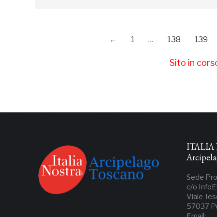
←
1
…
138
139
Sito in cor
ITALIA 
Arcipel
Sede Pro
c/o InfoE
Viale Tes
57037 Por
Email: