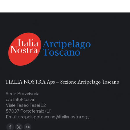
ITALIA NOSTRA Aps – Sezione Arcipelago Toscano
Sede Provvisoria
c/o InfoElba Srl
Viale Teseo Tesei 12
57037 Portoferraio (LI)
Email:
arcipelagotoscano@italianostra.org
Ci puoi trovare su: