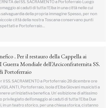
NITA del SS. SACRAMENTO a Portoferraio Luogo
’omaggio ai caduti di tutta l’Elba in una città nelle cui
la salvaguardia della propria immagine Spesso, per non
piccole città della nostra Toscana conservano punti
ospettati e Portoferraio…
fico . Per il restauro della Cappella ai
 I Guerra Mondiale dell’Arciconfraternita SS.
i Portoferraio
er il SS. SACRAMENTO a Portoferraio 28 dicembre ore
GILANTI, Portoferraio, Isola d’Elba Giovani musicisti a
nere un’iniziativa benefica. Un’ esibizione di altissimo
go privilegiato dell’omaggio ai caduti di tutta l’Elba Due
i, in un teatro storico, per una chiesa storica, ci stanno