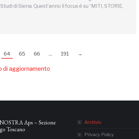
 Studi di Siena. Quest’anno il focus è su “MITI, STORIE,
64
65
66
…
191
→
so di aggiornamento
NOSTRA Aps – Sezione
Archivio
ago Toscano
Privacy Policy