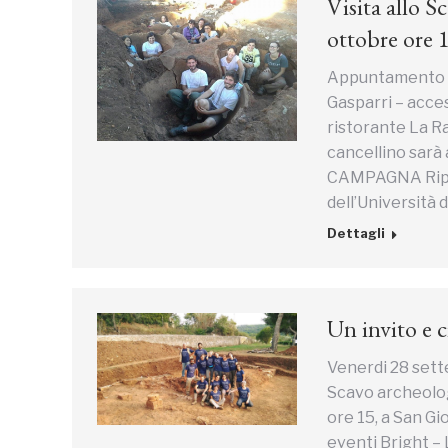
Visita allo 
ottobre ore 
Appuntamento pe
Gasparri – acces
ristorante La Ra
cancellino sarà
CAMPAGNA Riprop
dell’Università 
Dettagli
Un invito e 
Venerdi 28 sett
Scavo archeolog
ore 15, a San Gio
eventi Bright – 