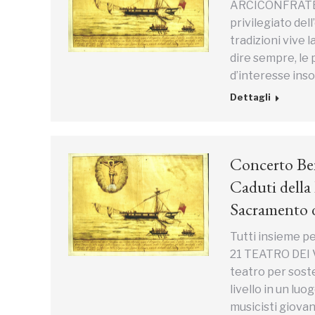
ARCICONFRATER
privilegiato dell
tradizioni vive 
dire sempre, le 
d’interesse ins
Dettagli
Concerto Bene
Caduti della
Sacramento d
Tutti insieme p
21 TEATRO DEI VI
teatro per soste
livello in un luo
musicisti giovan