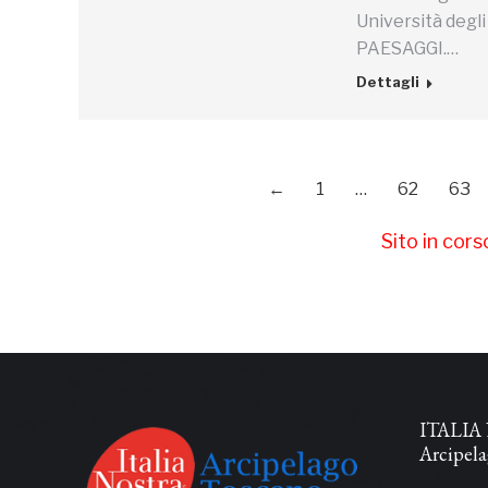
Università degli
PAESAGGI.…
Dettagli
←
1
…
62
63
Sito in cor
ITALIA 
Arcipel