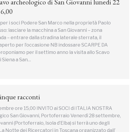
Scavo archeologico di San Giovanni lunedi 22
16,00
r i soci Podere San Marco nella proprietà Paolo
so: lasciare la macchina a San Giovanni – zona
da – entrare dalla stradina laterale sterrata, il
 aperto per l’occasione NB indossare SCARPE DA
oniamo per il settimo anno la visita allo Scavo
di Siena a San…
cinque racconti
embre ore 15,00 INVITO ai SOCI di ITALIA NOSTRA
ico San Giovanni, Portoferraio Venerdì 28 settembre,
vanni (Portoferraio, Isola d’Elba) si terrà uno degli
La Notte dei Ricercatori in Toscana organizzato dall’