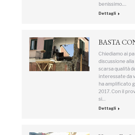
benissimo.…
Dettagli
BASTA CON
Chiediamo ai par
discussione alla
scarsa qualità d
interessate da v
ha amplificato g
2017. Con il pr
si…
Dettagli