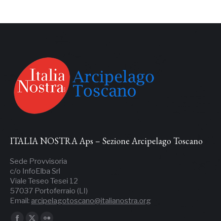
ITALIA NOSTRA Aps – Sezione Arcipelago Toscano
Sede Provvisoria
c/o InfoElba Srl
Viale Teseo Tesei 12
57037 Portoferraio (LI)
Email:
arcipelagotoscano@italianostra.org
Ci puoi trovare su: