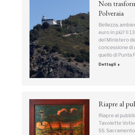
Non trasform
Polveraia
Bellezza, ambie
euro in più? Il 1
del Ministero de
concessione di a
quello di Punta 
Dettagli
Riapre al pub
Riapre al pubbli
Tavolette Votive
SS. Sacramento a