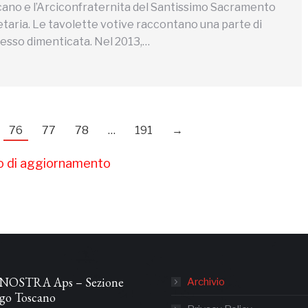
ano e l’Arciconfraternita del Santissimo Sacramento
etaria. Le tavolette votive raccontano una parte di
pesso dimenticata. Nel 2013,…
76
77
78
…
191
→
so di aggiornamento
NOSTRA Aps – Sezione
Archivio
ago Toscano