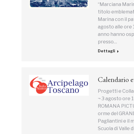
“Marciana Marina:
titolo emblemat
Marina con il p
agosto alle ore 
anno hanno ospi
presso…
Dettagli
Calendario 
Progetti e Col
¬ 3 agosto ore 
ROMANA PICTURA 
orme del GRAND
Pagliantini e il
Scuola di Valle 