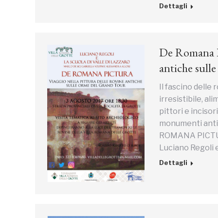
Dettagli
De Romana Pi
antiche su
Il fascino delle
irresistibile, a
pittori e inciso
monumenti antich
ROMANA PICTURA”
Luciano Regoli e
Dettagli