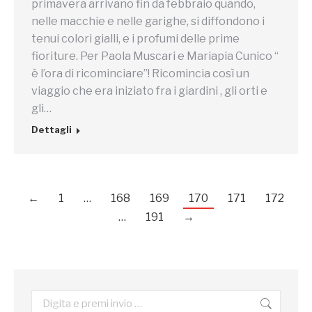
primavera arrivano fin da febbraio quando,
nelle macchie e nelle garighe, si diffondono i
tenui colori gialli, e i profumi delle prime
fioriture. Per Paola Muscari e Mariapia Cunico “
è l’ora di ricominciare”! Ricomincia così un
viaggio che era iniziato fra i giardini , gli orti e
gli…
Dettagli
←
1
…
168
169
170
171
172
…
191
→
Cerca: